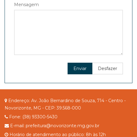
Mensagem
Enviar
Desfazer
Endereço: Av. João Bernardino de Souza, 714 - Centro -
Novorizonte, MG - CEP: 39.568-000
Fone: (38) 93300-5430
E-mail: prefeitura@novorizonte.mg.gov.br
Horário de atendimento ao público: 8h às 12h