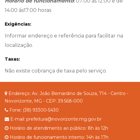
Horário de funcionamento
:
07:00 ás 12:00 e de
14:00 ás17:00 horas
Exigências:
Informar endereço e referência para facilitar na
localização.
Taxas:
Não existe cobrança de taxa pelo serviço.
Endereço: Av. João Bernardino de Souza, 714 - Centro -
Novorizonte, MG - CEP: 39.568-000
Fone: (38) 93300-5430
E-mail: prefeitura@novorizonte.mg.gov.br
Horário de atendimento ao público: 8h às 12h
Horário de funcionamento interno: 14h às 17h